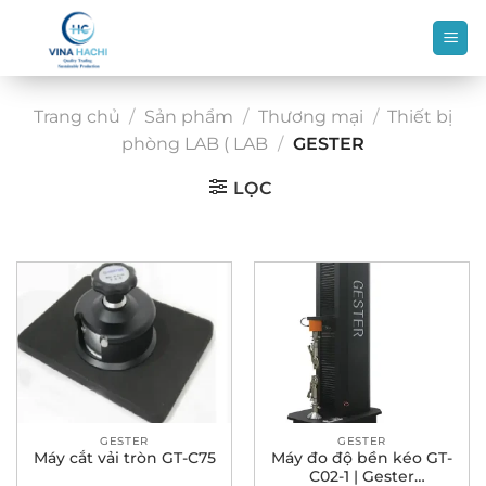
Bỏ
qua
nội
dung
Trang chủ
/
Sản phẩm
/
Thương mại
/
Thiết bị
phòng LAB ( LAB
/
GESTER
LỌC
GESTER
GESTER
Máy cắt vải tròn GT-C75
Máy đo độ bền kéo GT-
C02-1 | Gester