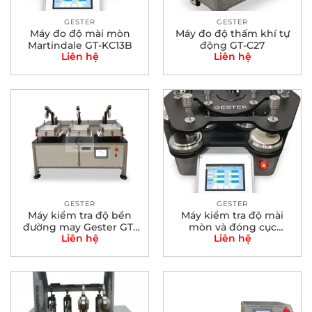
GESTER
GESTER
Máy đo độ mài mòn
Máy đo độ thấm khí tự
Martindale GT-KC13B
động GT-C27
Liên hệ
Liên hệ
GESTER
GESTER
Máy kiểm tra độ bền
Máy kiểm tra độ mài
đường may Gester GT-
mòn và đóng cục
Liên hệ
Liên hệ
KB40
Martindale GT-C13