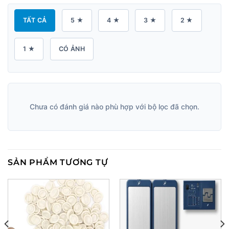
TẤT CẢ
5 ★
4 ★
3 ★
2 ★
1 ★
CÓ ẢNH
Chưa có đánh giá nào phù hợp với bộ lọc đã chọn.
SẢN PHẨM TƯƠNG TỰ