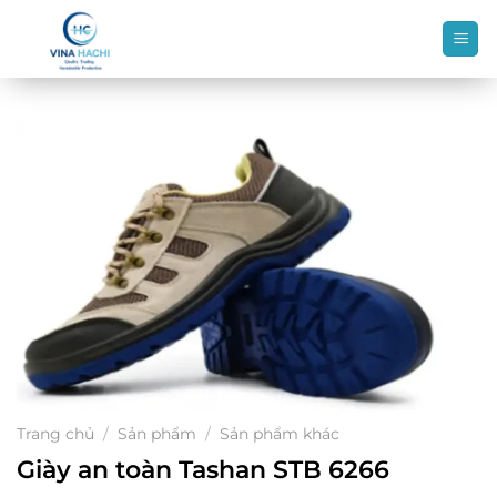
Bỏ
qua
nội
dung
Trang chủ
/
Sản phẩm
/
Sản phẩm khác
Giày an toàn Tashan STB 6266