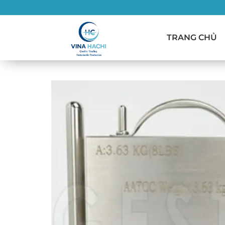
Bỏ
qua
nội
TRANG CHỦ
dung