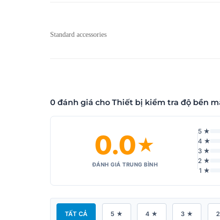
Standard accessories
0 đánh giá cho Thiết bị kiểm tra độ bền 
5 ★
0.0
★
4 ★
3 ★
2 ★
ĐÁNH GIÁ TRUNG BÌNH
1 ★
TẤT CẢ
5 ★
4 ★
3 ★
2