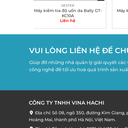
C
GESTER
ng tĩnh
Máy kiểm tra độ uốn da Bally GT-
Máy 
 MES-400
KC10A
Liên hệ
VUI LÒNG LIÊN HỆ ĐỂ CH
Giúp đỡ những nhà quản lý giải quyết các 
công nghệ để tối ưu hoá quá trình sản xuấ
CÔNG TY TNHH VINA HACHI
Địa chỉ: Số 08, ngõ 350, đường Kim Giang,
Hoàng Mai, thành phố Hà Nội, Việt Nam.