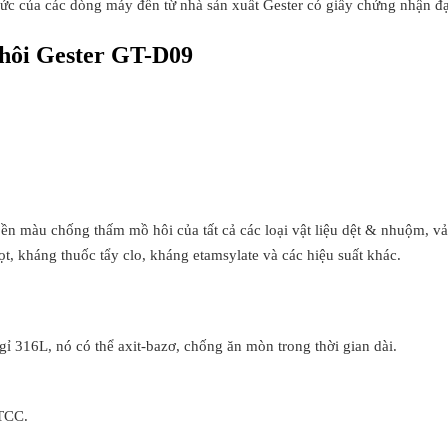
của các dòng máy đến từ nhà sản xuất Gester có giấy chứng nhận đạ
 hôi Gester GT-D09
n màu chống thấm mồ hôi của tất cả các loại vật liệu dệt & nhuộm, vả
, kháng thuốc tẩy clo, kháng etamsylate và các hiệu suất khác.
ỉ 316L, nó có thể axit-bazơ, chống ăn mòn trong thời gian dài.
ATCC.