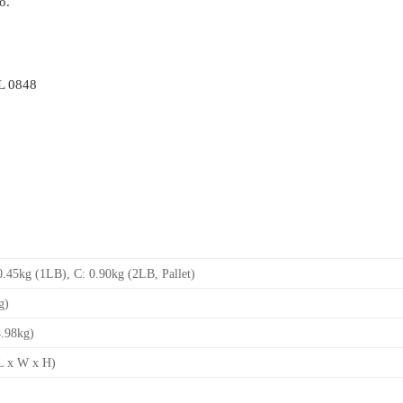
o.
 L 0848
0.45kg (1LB), C: 0.90kg (2LB, Pallet)
g)
.98kg)
L x W x H)