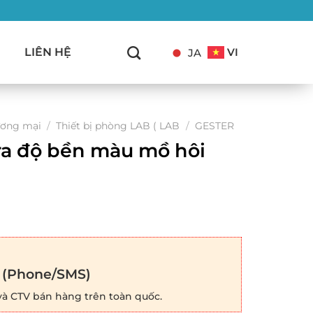
LIÊN HỆ
VI
JA
ơng mại
/
Thiết bị phòng LAB ( LAB
/
GESTER
tra độ bền màu mồ hôi
(Phone/SMS)
 và CTV bán hàng trên toàn quốc.