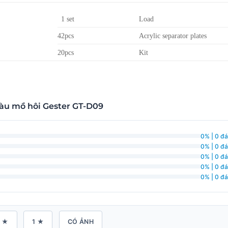
1 set
Load
42pcs
Acrylic separator plates
20pcs
Kit
màu mồ hôi Gester GT-D09
0% | 0 đá
0% | 0 đá
0% | 0 đá
0% | 0 đá
0% | 0 đá
 ★
1 ★
CÓ ẢNH