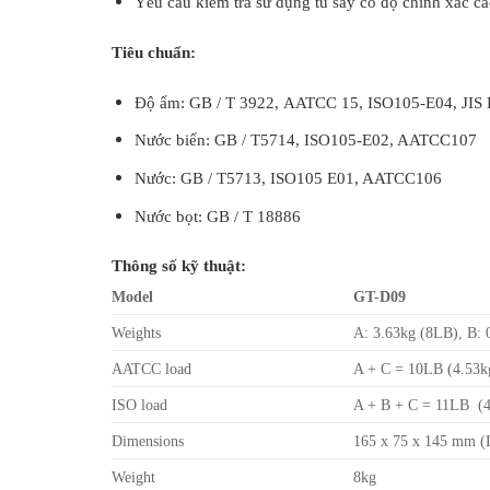
Yêu cầu kiểm tra sử dụng tủ sấy có độ chính xác ca
Tiêu chuẩn:
Độ ẩm: GB / T 3922,
AATCC 15
, ISO105-E04, JIS
Nước biển: GB / T5714, ISO105-E02, AATCC107
Nước: GB / T5713, ISO105 E01, AATCC106
Nước bọt: GB / T 18886
Thông số kỹ thuật:
Model
GT-D09
Weights
A: 3.63kg (8LB), B: 
AATCC load
A + C = 10LB (4.53k
ISO load
A + B + C = 11LB (4
Dimensions
165 x 75 x 145 mm (
Weight
8kg