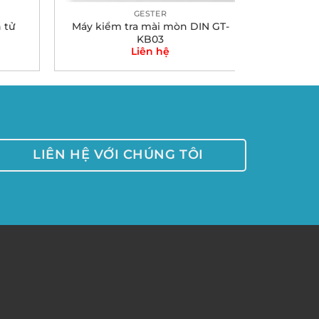
GESTER
 tử
Máy kiểm tra mài mòn DIN GT-
KB03
Liên hệ
LIÊN HỆ VỚI CHÚNG TÔI